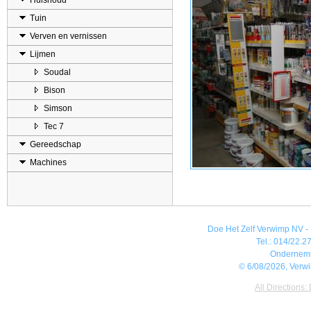
Huishoud
Tuin
Verven en vernissen
Lijmen
Soudal
Bison
Simson
Tec 7
Gereedschap
Machines
Doe Het Zelf Verwimp NV - 
Tel.: 014/22.27
Ondernem
© 6/08/2026, Verw
All Directions: