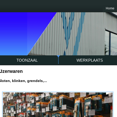
Home
TOONZAAL
WERKPLAATS
IJzerwaren
Sloten, klinken, grendels,...