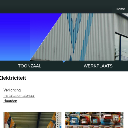
Home
TOONZAAL
WERKPLAATS
Elektriciteit
Verlichting
Installatiemateriaal
Haarden