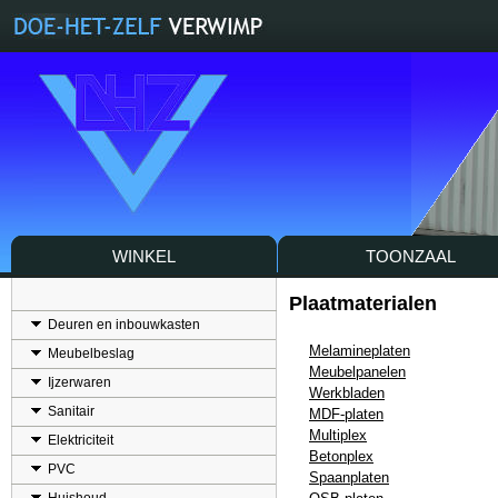
WINKEL
TOONZAAL
Plaatmaterialen
Deuren en inbouwkasten
Melamineplaten
Meubelbeslag
Meubelpanelen
Ijzerwaren
Werkbladen
Sanitair
MDF-platen
Multiplex
Elektriciteit
Betonplex
PVC
Spaanplaten